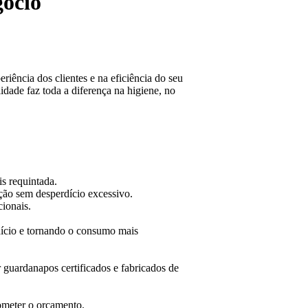
gócio
iência dos clientes e na eficiência do seu
dade faz toda a diferença na higiene, no
s requintada.
ção sem desperdício excessivo.
ionais.
dício e tornando o consumo mais
guardanapos certificados e fabricados de
ometer o orçamento.