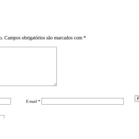
o.
Campos obrigatórios são marcados com
*
E-mail
*
xima vez que eu comentar.