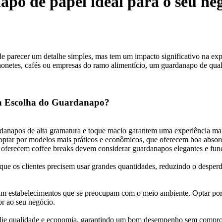
po de papel ideal para o seu ne
 parecer um detalhe simples, mas tem um impacto significativo na exper
honetes, cafés ou empresas do ramo alimentício, um guardanapo de quali
a Escolha do Guardanapo?
ardanapos de alta gramatura e toque macio garantem uma experiência mai
ptar por modelos mais práticos e econômicos, que oferecem boa absor
 oferecem coffee breaks devem considerar guardanapos elegantes e func
que os clientes precisem usar grandes quantidades, reduzindo o desper
m estabelecimentos que se preocupam com o meio ambiente. Optar por 
or ao seu negócio.
 alie qualidade e economia, garantindo um bom desempenho sem compr