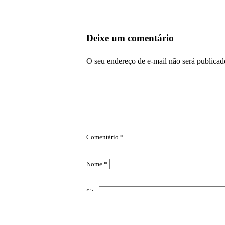
Deixe um comentário
O seu endereço de e-mail não será publicad
Comentário
*
Nome
*
Site
Salvar meus dados neste navegador para a pró