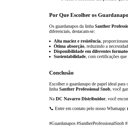
Por Que Escolher os Guardanap
Os guardanapos da linha
Santher Professi
diferenciais, destacam-se:
Alta maciez e resistência
, proporcionand
Ótima absorção
, reduzindo a necessida
Disponibilidade em diferentes format
Sustentabilidade
, com certificações que
Conclusão
Escolher o guardanapo de papel ideal para o
linha
Santher Professional Snob
, você ga
Na
DC Navarro Distribuidor
, você encon
📞 Entre em contato pelo nosso Whatsapp:
#Guardanapos #SantherProfessionalSnob #