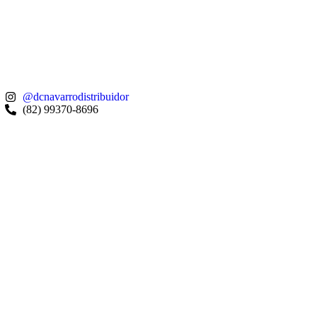
@dcnavarrodistribuidor
(82) 99370-8696